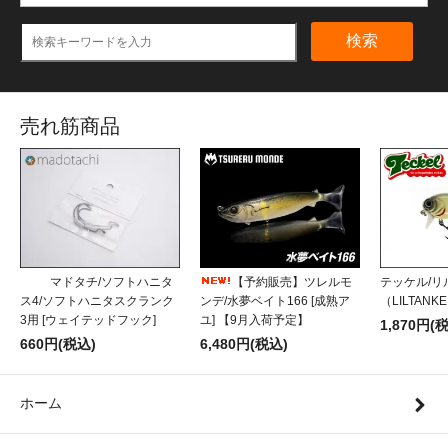
検索
売れ筋商品
マドタチ/ソフトハニタ
【予約販売】ツレルモ
テッケル/リ
ス4/ソフトハニタスクランク
ンデ/水夢ベイト166 [成熟ア
（LILTANK
3用 [ウェイテッドフック]
ユ] 【9月入荷予定】
1,870円(
660円(税込)
6,480円(税込)
ホーム