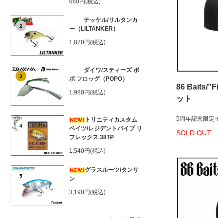
660円(税込)
テッケル/リルタンカ
2
ー（LILTANKER）
1,870円(税込)
ダイワ/スティーズ ポ
3
ポ フロッグ（POPO）
86 Baits/
1,980円(税込)
ット
5周年記念限定
トリニティカスタム
4
ベイツ/レジデントバイブ リ
SOLD OUT
フレックス 38TP
1,540円(税込)
グラスルーツ/タンサ
5
ン
3,190円(税込)