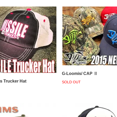
G-Loomis/ CAP Ⅱ
ts Trucker Hat
SOLD OUT