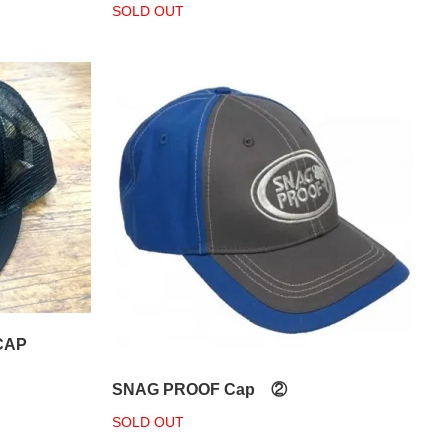
SOLD OUT
CAP
SNAG PROOF Cap ②
SOLD OUT