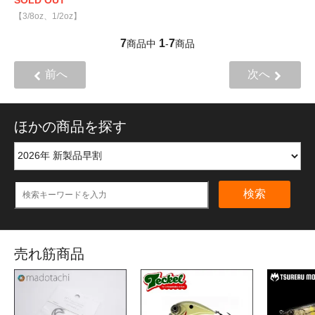
【3/8oz、1/2oz】
7
1
7
商品中
-
商品
前へ
次へ
ほかの商品を探す
検索
売れ筋商品