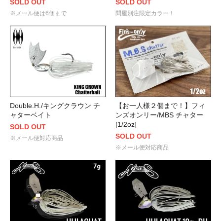
SOLD OUT
SOLD OUT
※メール便は6個まで
問屋別注限定カラー！
Double.H./キングクラウン チ
【お一人様２個まで！】フィ
ャターベイト
ンズオンリー/MBS チャター
[1/2oz]
SOLD OUT
SOLD OUT
※メール便対応商品
※メール便対応商品