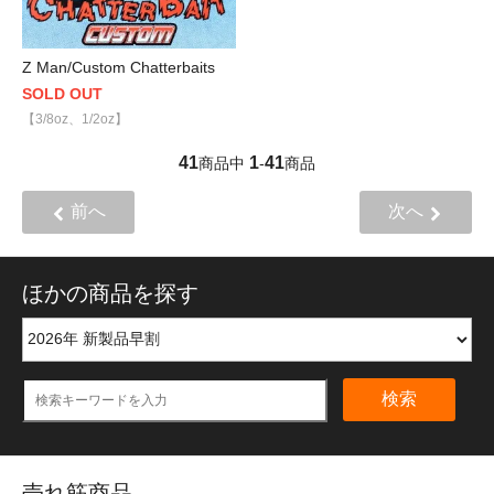
Z Man/Custom Chatterbaits
SOLD OUT
【3/8oz、1/2oz】
41
1
41
商品中
-
商品
前へ
次へ
ほかの商品を探す
検索
売れ筋商品