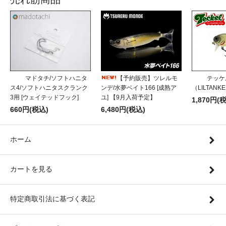
マドタチ/ソフトハニタ
【予約販売】ツレルモ
テッケ
ス4/ソフトハニタスクランク
ンデ/水夢ベイト166 [成熟ア
（LILTANK
3用 [ウェイテッドフック]
ユ] 【9月入荷予定】
1,870円(
660円(税込)
6,480円(税込)
ホーム
カートを見る
特定商取引法に基づく表記