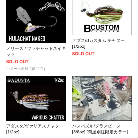
デプス/Bカスタム チャター
[1/2oz]
ノリーズ / フラチャットネイキ
SOLD OUT
ッド
SOLD OUT
※メール便対応商品です
アダスタ/ヴァリアスチャター
バスパズル/グラスピース
[1/2oz]
[3/8oz] [問屋別注限定カラー]