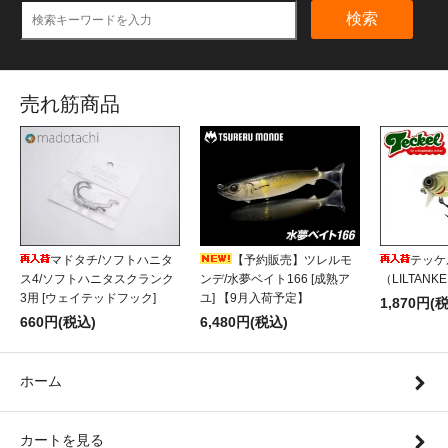
検索
売れ筋商品
マドタチ/ソフトハニタ
【予約販売】ツレルモ
テッケ
ス4/ソフトハニタスクランク
ンデ/水夢ベイト166 [成熟ア
（LILTANK
3用 [ウェイテッドフック]
ユ] 【9月入荷予定】
1,870円(
660円(税込)
6,480円(税込)
ホーム
カートを見る