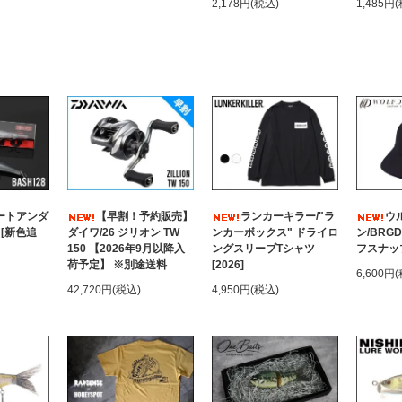
2,178円(税込)
1,485円
ートアンダ
【早割！予約販売】
ランカーキラー/"ラ
ウ
 [新色追
ダイワ/26 ジリオン TW
ンカーボックス" ドライロ
ン/BRG
150 【2026年9月以降入
ングスリーブTシャツ
フスナッ
荷予定】 ※別途送料
[2026]
6,600円
42,720円(税込)
4,950円(税込)