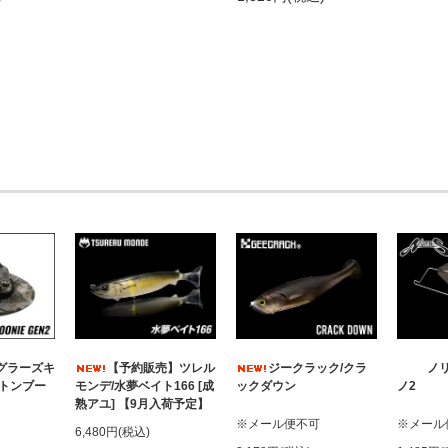
ングラーズキ
【予約販売】ツレル
ジークラック/クラ
ノリ
ットンブー
モンデ/水夢ベイト166 [成
ックダウン
ノ2
熟アユ] 【9月入荷予定】
※メール便不可
※メール
6,480円(税込)