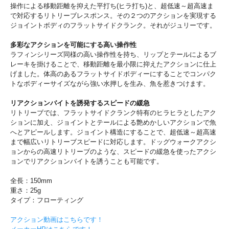
操作による移動距離を抑えた平打ち(ヒラ打ち)と、超低速～超高速ま
で対応するリトリーブレスポンス。その２つのアクションを実現する
ジョイントボディのフラットサイドクランク。それがジュリーです。
多彩なアクションを可能にする高い操作性
ラフィンシリーズ同様の高い操作性を持ち、リップとテールによるブ
レーキを掛けることで、移動距離を最小限に抑えたアクションに仕上
げました。体高のあるフラットサイドボディーにすることでコンパク
トなボディーサイズながら強い水押しを生み、魚を惹きつけます。
リアクションバイトを誘発するスピードの緩急
リトリーブでは、フラットサイドクランク特有のヒラヒラとしたアク
ションに加え、ジョイントとテールによる艶めかしいアクションで魚
へとアピールします。ジョイント構造にすることで、超低速～超高速
まで幅広いリトリーブスピードに対応します。ドッグウォークアクシ
ョンからの高速リトリーブのような、スピードの緩急を使ったアクシ
ョンでリアクションバイトを誘うことも可能です。
全長：150mm
重さ：25g
タイプ：フローティング
アクション動画はこちらです！