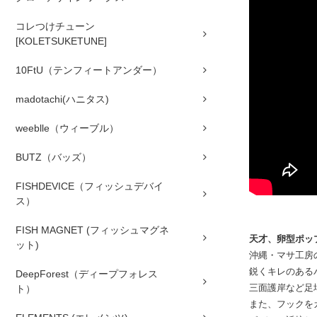
コレつけチューン
[KOLETSUKETUNE]
10FtU（テンフィートアンダー）
madotachi(ハニタス)
weeblle（ウィーブル）
BUTZ（バッズ）
FISHDEVICE（フィッシュデバイ
ス）
FISH MAGNET (フィッシュマグネ
天才、卵型ポッ
ット)
沖縄・マサ工房
鋭くキレのある
DeepForest（ディープフォレス
三面護岸など足
ト）
また、フックを