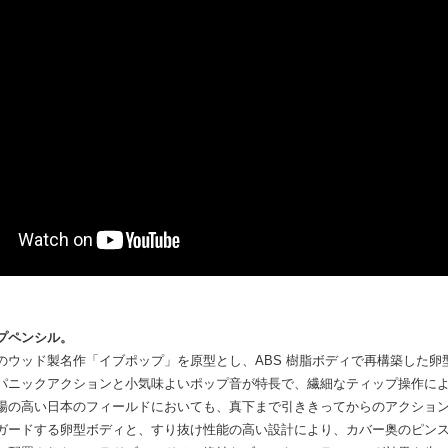
プペンシル。
のウッド製名作「イブポップ」を原型とし、ABS 樹脂ボディで再構築した卵
パニックアクションと小気味よいポップ音が特長で、繊細なティップ操作に
場の高い日本のフィールドにおいても、真下まで引ききってからのアクショ
ガードする卵型ボディと、すり抜け性能の高い設計により、カバー奥のピン