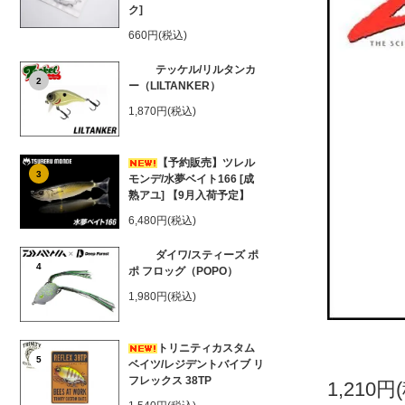
ク]
660円(税込)
テッケル/リルタンカ
2
ー（LILTANKER）
1,870円(税込)
【予約販売】ツレル
3
モンデ/水夢ベイト166 [成
熟アユ] 【9月入荷予定】
6,480円(税込)
ダイワ/スティーズ ポ
4
ポ フロッグ（POPO）
1,980円(税込)
トリニティカスタム
5
ベイツ/レジデントバイブ リ
フレックス 38TP
1,210円