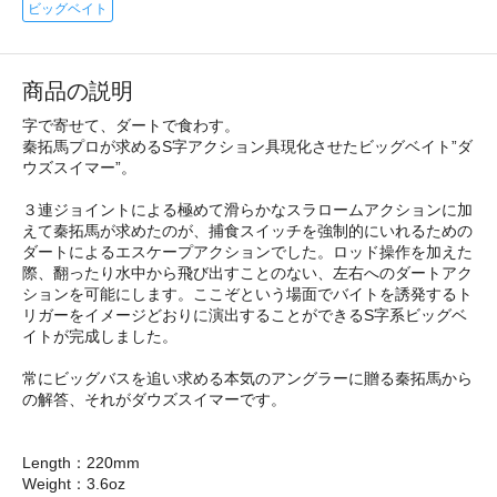
ビッグベイト
商品の説明
字で寄せて、ダートで食わす。
秦拓馬プロが求めるS字アクション具現化させたビッグベイト”ダ
ウズスイマー”。
３連ジョイントによる極めて滑らかなスラロームアクションに加
えて秦拓馬が求めたのが、捕食スイッチを強制的にいれるための
ダートによるエスケープアクションでした。ロッド操作を加えた
際、翻ったり水中から飛び出すことのない、左右へのダートアク
ションを可能にします。ここぞという場面でバイトを誘発するト
リガーをイメージどおりに演出することができるS字系ビッグベ
イトが完成しました。
常にビッグバスを追い求める本気のアングラーに贈る秦拓馬から
の解答、それがダウズスイマーです。
Length：220mm
Weight：3.6oz