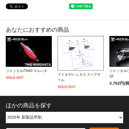
あなたにおすすめの商品
ジャッカル/TN60 マルハタ
ジャッカル/
マドタチ/ハニタス スペアテ
SF
SOLD OUT
ール
3,762円(
SOLD OUT
ほかの商品を探す