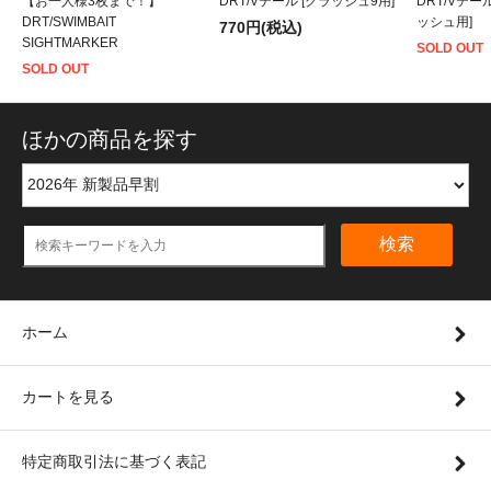
【お一人様3枚まで！】
DRT/Vテール [クラッシュ9用]
DRT/Vテー
DRT/SWIMBAIT
ッシュ用]
770円(税込)
SIGHTMARKER
SOLD OUT
SOLD OUT
ほかの商品を探す
検索
ホーム
カートを見る
特定商取引法に基づく表記