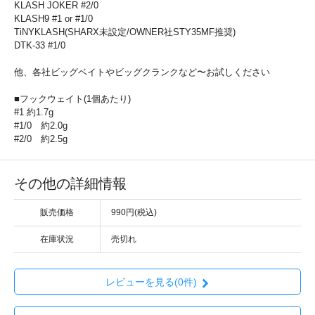
KLASH JOKER #2/0
KLASH9 #1 or #1/0
TiNYKLASH(SHARX未設定/OWNER社STY35MF推奨)
DTK-33 #1/0
他、各社ビッグベイトやビッグクランクなど〜お試しください
■フックウェイト(1個あたり)
#1 約1.7g
#1/0 約2.0g
#2/0 約2.5g
その他の詳細情報
販売価格
990円(税込)
在庫状況
売切れ
レビューを見る(0件)