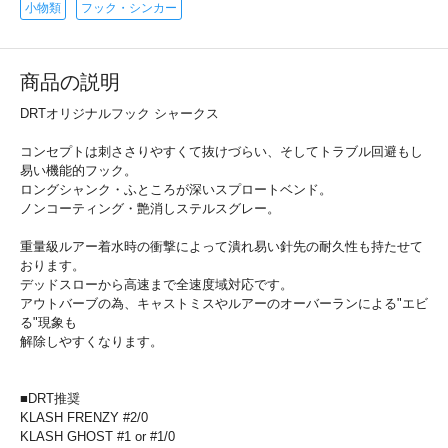
小物類
フック・シンカー
商品の説明
DRTオリジナルフック シャークス
コンセプトは刺ささりやすくて抜けづらい、そしてトラブル回避もし
易い機能的フック。
ロングシャンク・ふところが深いスプロートベンド。
ノンコーティング・艶消しステルスグレー。
重量級ルアー着水時の衝撃によって潰れ易い針先の耐久性も持たせて
おります。
デッドスローから高速まで全速度域対応です。
アウトバーブの為、キャストミスやルアーのオーバーランによる"エビ
る"現象も
解除しやすくなります。
■DRT推奨
KLASH FRENZY #2/0
KLASH GHOST #1 or #1/0