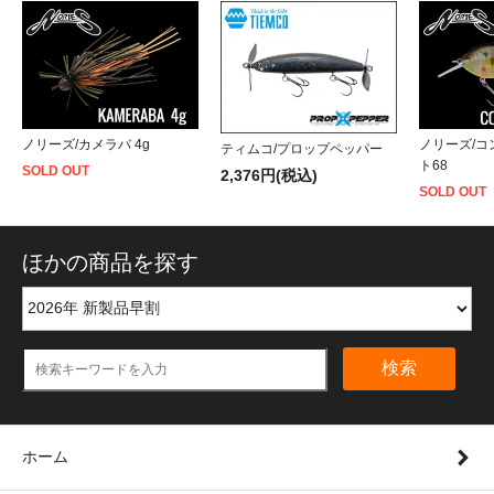
ノリーズ/カメラバ 4g
ノリーズ/
ティムコ/プロップペッパー
ト68
SOLD OUT
2,376円(税込)
SOLD OUT
ほかの商品を探す
検索
ホーム