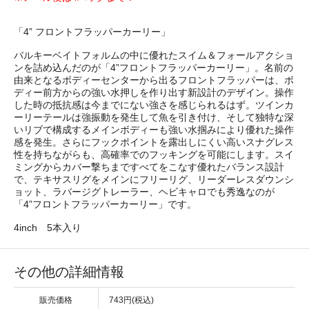
「4” フロントフラッパーカーリー」
バルキーベイトフォルムの中に優れたスイム＆フォールアクショ
ンを詰め込んだのが「4”フロントフラッパーカーリー」。名前の
由来となるボディーセンターから出るフロントフラッパーは、ボ
ディー前方からの強い水押しを作り出す新設計のデザイン。操作
した時の抵抗感は今までにない強さを感じられるはず。ツインカ
ーリーテールは強振動を発生して魚を引き付け、そして独特な深
いリブで構成するメインボディーも強い水掴みにより優れた操作
感を発生。さらにフックポイントを露出しにくい高いスナグレス
性を持ちながらも、高確率でのフッキングを可能にします。スイ
ミングからカバー撃ちまですべてをこなす優れたバランス設計
で、テキサスリグをメインにフリーリグ、リーダーレスダウンシ
ョット、ラバージグトレーラー、ヘビキャロでも秀逸なのが
「4”フロントフラッパーカーリー」です。
4inch 5本入り
その他の詳細情報
販売価格
743円(税込)