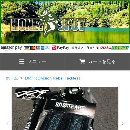
メニュー
カートを見る
ホーム
>
DRT（Division Rebel Tackles）