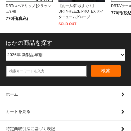
DRT/スペアリップ [クラッシ
【お一人様1枚まで！】
DRT/Vテー
ュ9用]
DRT/FREEZE PROTEX タイ
770円(税込
タニュームグローブ
770円(税込)
SOLD OUT
ほかの商品を探す
検索
ホーム
カートを見る
特定商取引法に基づく表記