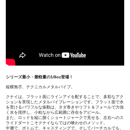
シリーズ最小・最軽量の1/8oz登場！
縦横無尽、テクニカルメタルバイブ。
クナイは、フラット面にラインアイを配することで、多彩なアク
ションを実現したメタルバイブレーションです。フラット面で水
を受けるパワフルな振動は、タダ巻きやリフト＆フォールで力強
く水を撹拌し、小粒ながら広範囲に存在をアピール。
また、ロッドを縦に捌くショートジャークで見せる、左右へのス
ライドダートこそクナイならではの喰わせのメソッド。
中層で、ボトムで、キャスティングで、そしてバーチカルでも、