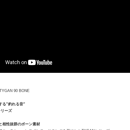
TYGAN 90 BONE
する”釣れる音”
 シリーズ
と相性抜群のボーン素材