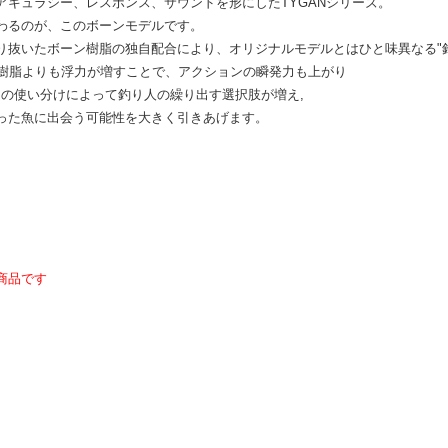
アキュラシー、レスポンス、サウンドを形にしたTYGANシリーズ。
わるのが、このボーンモデルです。
り抜いたボーン樹脂の独自配合により、オリジナルモデルとはひと味異なる"
S樹脂よりも浮力が増すことで、アクションの瞬発力も上がり
Nとの使い分けによって釣り人の繰り出す選択肢が増え,
った魚に出会う可能性を大きく引きあげます。
商品です