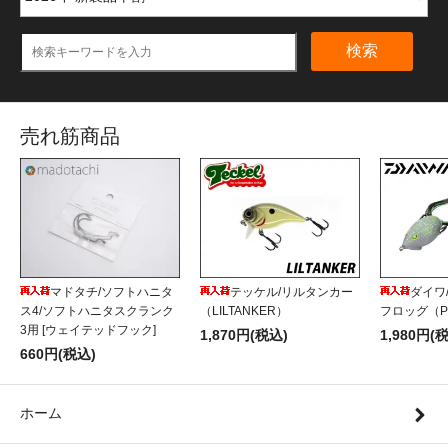
検索
売れ筋商品
マドタチ/ソフトハニタ
テッケル/リルタンカー
ダイワ
ス4/ソフトハニタスクランク
（LILTANKER）
フロッグ（P
3用 [ウェイテッドフック]
1,870円(税込)
1,980円(
660円(税込)
ホーム