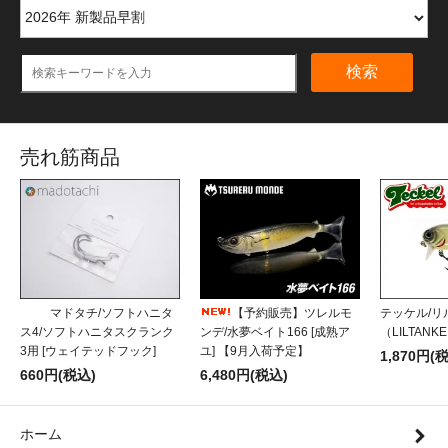
検索
売れ筋商品
マドタチ/ソフトハニタ
【予約販売】ツレルモ
テッケル/リ
ス4/ソフトハニタスクランク
ンデ/水夢ベイト166 [成熟ア
（LILTANK
3用 [ウェイテッドフック]
ユ] 【9月入荷予定】
1,870円(
660円(税込)
6,480円(税込)
ホーム