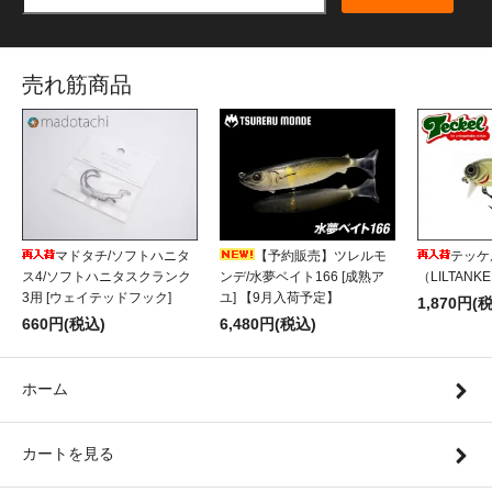
売れ筋商品
マドタチ/ソフトハニタ
【予約販売】ツレルモ
テッケ
ス4/ソフトハニタスクランク
ンデ/水夢ベイト166 [成熟ア
（LILTANK
3用 [ウェイテッドフック]
ユ] 【9月入荷予定】
1,870円(
660円(税込)
6,480円(税込)
ホーム
カートを見る