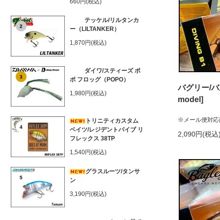
660円(税込)
テッケル/リルタンカ
2
ー（LILTANKER）
1,870円(税込)
ダイワ/スティーズ ポ
3
ポ フロッグ（POPO）
バグリー/バ
1,980円(税込)
model]
※メール便対応
トリニティカスタム
4
ベイツ/レジデントバイブ リ
2,090円(税込
フレックス 38TP
1,540円(税込)
グラスルーツ/タンサ
5
ン
3,190円(税込)