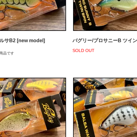
B2 [new model]
バグリー/プロサニーB ツイ
SOLD OUT
商品です