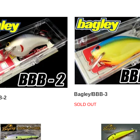
Bagley/BBB-3
B-2
SOLD OUT