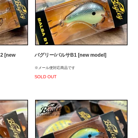
 [new
バグリー/バルサB1 [new model]
※メール便対応商品です
SOLD OUT