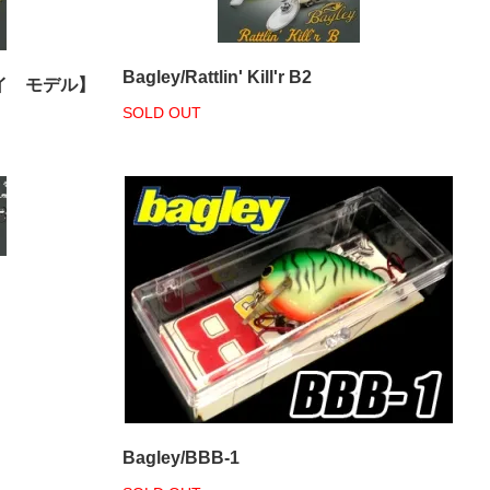
Bagley/Rattlin' Kill'r B2
鍮アイ モデル】
SOLD OUT
Bagley/BBB-1