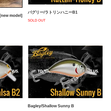
バグリー/ラトリンハニーB1
ew model]
SOLD OUT
Bagley/Shallow Sunny B