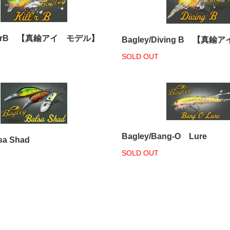
Kill'rB 【真鍮アイ モデル】
Bagley/Diving B 【真
SOLD OUT
Bagley/Bang-O Lure
sa Shad
SOLD OUT