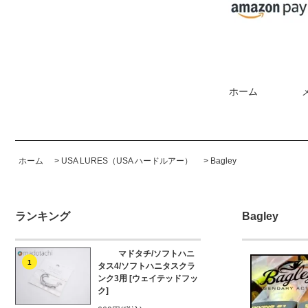
ホーム
ホーム
>
USA LURES（USA ハードルアー）
>
Bagley
ランキング
Bagley
マドタチ/ソフトハニ
1
タス4/ソフトハニタスクラ
ンク3用 [ウェイテッドフッ
ク]