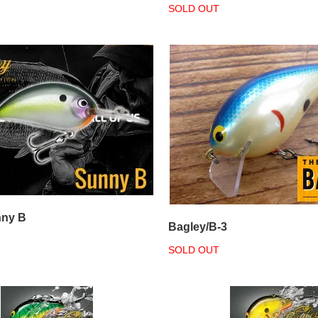
SOLD OUT
nny B
Bagley/B-3
SOLD OUT