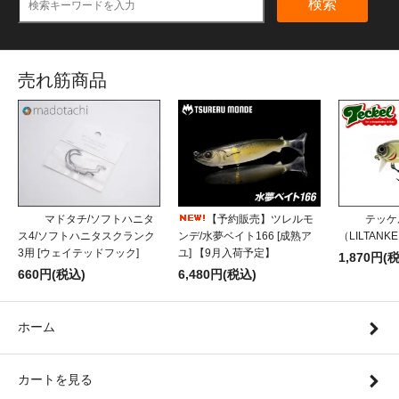
検索
売れ筋商品
マドタチ/ソフトハニタ
【予約販売】ツレルモ
テッケ
ス4/ソフトハニタスクランク
ンデ/水夢ベイト166 [成熟ア
（LILTANK
3用 [ウェイテッドフック]
ユ] 【9月入荷予定】
1,870円(
660円(税込)
6,480円(税込)
ホーム
カートを見る