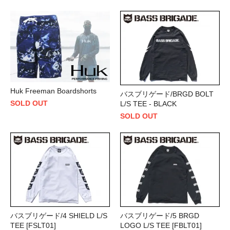
Huk Freeman Boardshorts
バスブリゲード/BRGD BOLT
SOLD OUT
L/S TEE - BLACK
SOLD OUT
バスブリゲード/4 SHIELD L/S
バスブリゲード/5 BRGD
TEE [FSLT01]
LOGO L/S TEE [FBLT01]