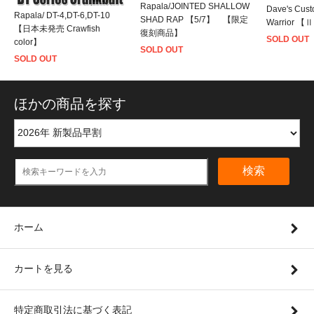
Rapala/JOINTED SHALLOW
Dave's Cust
Rapala/ DT-4,DT-6,DT-10
SHAD RAP 【5/7】 【限定
Warrior 【
【日本未発売 Crawfish
復刻商品】
SOLD OUT
color】
SOLD OUT
SOLD OUT
ほかの商品を探す
検索
ホーム
カートを見る
特定商取引法に基づく表記