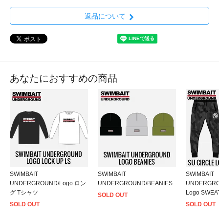
返品について
あなたにおすすめの商品
SWIMBAIT
SWIMBAIT
SWIMBAIT
UNDERGROUND/Logo ロン
UNDERGROUND/BEANIES
UNDERGROU
グ Tシャツ
Logo SWEA
SOLD OUT
SOLD OUT
SOLD OUT