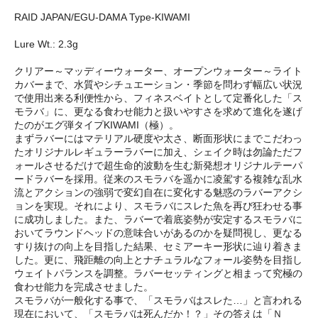
RAID JAPAN/EGU-DAMA Type-KIWAMI
Lure Wt.: 2.3g
クリアー～マッディーウォーター、オープンウォーター～ライト
カバーまで、水質やシチュエーション・季節を問わず幅広い状況
で使用出来る利便性から、フィネスベイトとして定番化した「ス
モラバ」に、更なる食わせ能力と扱いやすさを求めて進化を遂げ
たのがエグ弾タイプKIWAMI（極）。
まずラバーにはマテリアル硬度や太さ、断面形状にまでこだわっ
たオリジナルレギュラーラバーに加え、シェイク時は勿論ただフ
ォールさせるだけで超生命的波動を生む新発想オリジナルテーパ
ードラバーを採用。従来のスモラバを遥かに凌駕する複雑な乱水
流とアクションの強弱で変幻自在に変化する魅惑のラバーアクシ
ョンを実現。それにより、スモラバにスレた魚を再び狂わせる事
に成功しました。また、ラバーで着底姿勢が安定するスモラバに
おいてラウンドヘッドの意味合いがあるのかを疑問視し、更なる
すり抜けの向上を目指した結果、セミアーキー形状に辿り着きま
した。更に、飛距離の向上とナチュラルなフォール姿勢を目指し
ウェイトバランスを調整。ラバーセッティングと相まって究極の
食わせ能力を完成させました。
スモラバが一般化する事で、「スモラバはスレた…」と言われる
現在において、「スモラバは死んだか！？」その答えは「Ｎ