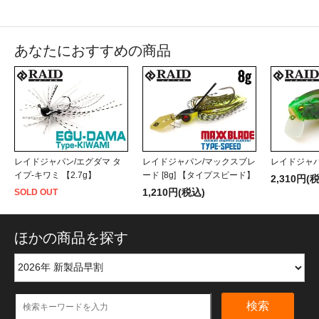
あなたにおすすめの商品
レイドジャパン/エグダマ タ
レイドジャパン/マックスブレ
レイドジャパ
イプ-キワミ 【2.7g】
ード [8g] 【タイプスピード】
2,310円(
1,210円(税込)
SOLD OUT
ほかの商品を探す
検索