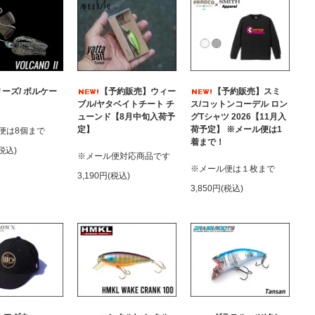
ーズ/ ボルケー
【予約販売】ウィー
【予約販売】スミ
ブル/ヤタベイトチート チ
ス/コットンコーデル ロン
ューンド【8月中旬入荷予
グTシャツ 2026【11月入
定】
荷予定】 ※メール便は1
便は8個まで
着まで！
(税込)
※メール便対応商品です
※メール便は１枚まで
3,190円(税込)
3,850円(税込)