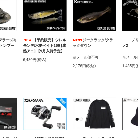
ングラーズキ
【予約販売】ツレル
ジークラック/クラ
ノリ
ットンブー
モンデ/水夢ベイト166 [成
ックダウン
ノ2
熟アユ] 【9月入荷予定】
※メール便不可
※メール
6,480円(税込)
2,178円(税込)
1,485円