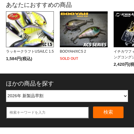
あなたにおすすめの商品
BOOYAH/XCS 2
ラッキークラフトUSA/LC 1.5
イチカワフィ
ングコングシ
1,584円(税込)
SOLD OUT
2,420円(
ほかの商品を探す
検索