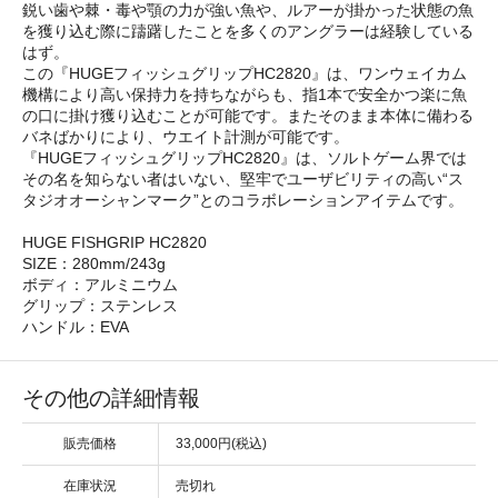
鋭い歯や棘・毒や顎の力が強い魚や、ルアーが掛かった状態の魚
を獲り込む際に躊躇したことを多くのアングラーは経験している
はず。
この『HUGEフィッシュグリップHC2820』は、ワンウェイカム
機構により高い保持力を持ちながらも、指1本で安全かつ楽に魚
の口に掛け獲り込むことが可能です。またそのまま本体に備わる
バネばかりにより、ウエイト計測が可能です。
『HUGEフィッシュグリップHC2820』は、ソルトゲーム界では
その名を知らない者はいない、堅牢でユーザビリティの高い“ス
タジオオーシャンマーク”とのコラボレーションアイテムです。
HUGE FISHGRIP HC2820
SIZE：280mm/243g
ボディ：アルミニウム
グリップ：ステンレス
ハンドル：EVA
その他の詳細情報
販売価格
33,000円(税込)
在庫状況
売切れ