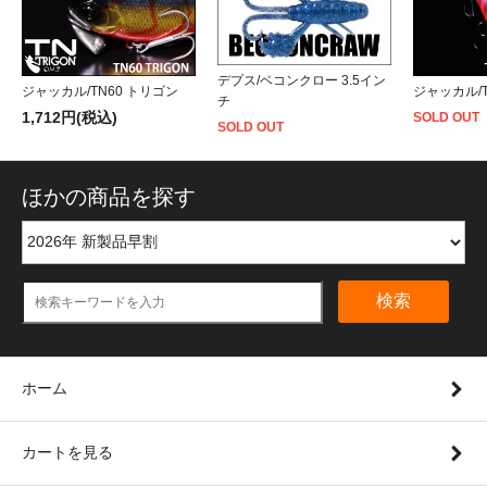
デプス/ベコンクロー 3.5イン
ジャッカル/TN60 トリゴン
ジャッカル/T
チ
1,712円(税込)
SOLD OUT
SOLD OUT
ほかの商品を探す
検索
ホーム
カートを見る