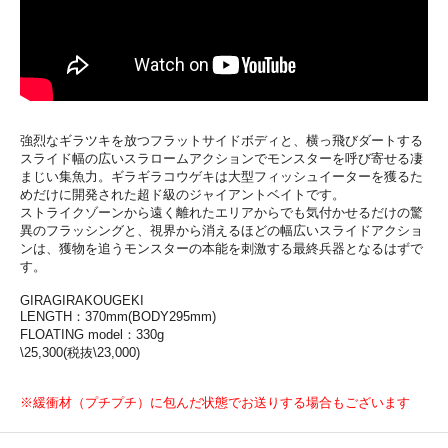
強烈なギラツキを放つフラットサイドボディと、横っ飛びダートする
スライド幅の広いスラロームアクションでモンスターを呼び寄せる凄
まじい集魚力。ギラギラコウゲキは大型フィッシュイーターを獲るた
めだけに開発された超ド級のジャイアントベイトです。
ストライクゾーンから遠く離れたエリアからでも気付かせるだけの驚
異のフラッシングと、視界から消えるほどの幅広いスライドアクショ
ンは、獲物を追うモンスターの本能を刺激する最終兵器となるはずで
す。
GIRAGIRAKOUGEKI
LENGTH：370mm(BODY295mm)
FLOATING model：330g
\25,300(税抜\23,000)
※緩衝材（プチプチ）に包んだ状態でお送りする場合もございます