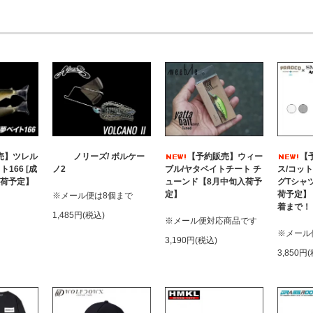
売】ツレル
ノリーズ/ ボルケー
【予約販売】ウィー
【
166 [成
ノ2
ブル/ヤタベイトチート チ
ス/コッ
入荷予定】
ューンド【8月中旬入荷予
グTシャツ
定】
荷予定】
※メール便は8個まで
着まで！
1,485円(税込)
※メール便対応商品です
※メール
3,190円(税込)
3,850円