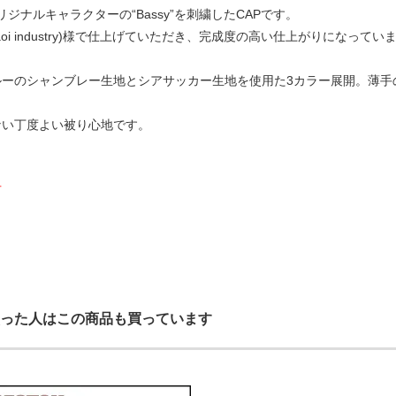
itオリジナルキャラクターの“Bassy”を刺繍したCAPです。
oi industry)様で仕上げていただき、完成度の高い仕上がりになってい
ルーのシャンブレー生地とシアサッカー生地を使用た3カラー展開。薄手
ない丁度よい被り心地です。
可
った人はこの商品も買っています