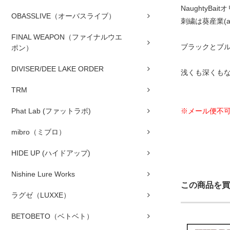
NaughtyBa
OBASSLIVE（オーバスライブ）
刺繍は葵産業(a
FINAL WEAPON（ファイナルウエ
ブラックとブ
ポン）
DIVISER/DEE LAKE ORDER
浅くも深くも
TRM
※メール便不
Phat Lab (ファットラボ)
mibro（ミブロ）
HIDE UP (ハイドアップ)
Nishine Lure Works
この商品を買
ラグゼ（LUXXE）
BETOBETO（ベトベト）