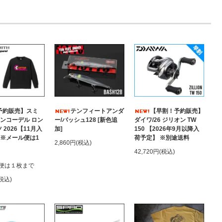
予約販売】スミ
テンフィートアンダ
【早割！予約販売】
トンコーデル ロン
ー/バッシュ128 [新色追
ダイワ/26 ジリオン TW
 2026【11月入
加]
150 【2026年9月以降入
 ※メール便は1
荷予定】 ※別途送料
2,860円(税込)
42,720円(税込)
便は１枚まで
(税込)