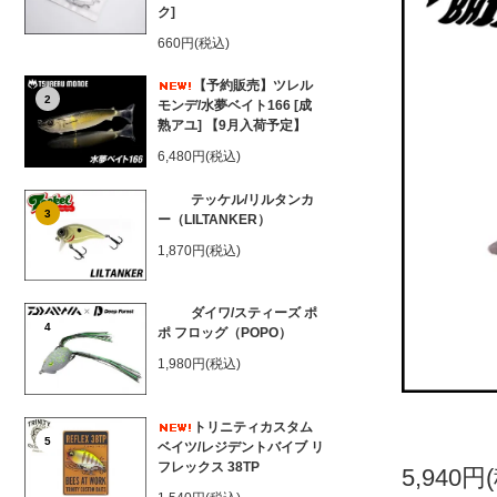
ク]
660円(税込)
【予約販売】ツレル
2
モンデ/水夢ベイト166 [成
熟アユ] 【9月入荷予定】
6,480円(税込)
テッケル/リルタンカ
3
ー（LILTANKER）
1,870円(税込)
ダイワ/スティーズ ポ
4
ポ フロッグ（POPO）
1,980円(税込)
トリニティカスタム
5
ベイツ/レジデントバイブ リ
フレックス 38TP
5,940円