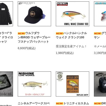
ラー/"ラ
ウルフダウ
ハンクル/ハンクル
グ
" ドライロ
ン/BRGD ウェザープルー
ウェイク クランク100
サン
シャツ
フスナップバックハット
受注限定生産アイテム！
※メール
6,600円(税込)
1,980円(税込)
3,190円
ニシネルアーワークス/ベ
トリニティカスタム
DR