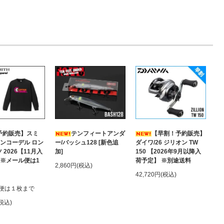
予約販売】スミ
テンフィートアンダ
【早割！予約販売】
トンコーデル ロン
ー/バッシュ128 [新色追
ダイワ/26 ジリオン TW
 2026【11月入
加]
150 【2026年9月以降入
 ※メール便は1
荷予定】 ※別途送料
2,860円(税込)
42,720円(税込)
便は１枚まで
(税込)