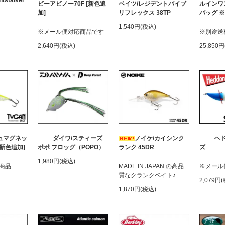
tstalker
ビーアビノー70F [新色追
ベイツ/レジデントバイブ
ルインワ
加]
リフレックス 38TP
バッグ 
1,540円(税込)
※メール便対応商品です
※別途送料
2,640円(税込)
25,850
ュマグネッ
ダイワ/スティーズ
ノイケ/カイシンク
ヘ
[新色追加]
ポポ フロッグ（POPO）
ランク 45DR
ズ
1,980円(税込)
商品
MADE IN JAPAN の高品
※メール
質なクランクベイト♪
2,079円
1,870円(税込)