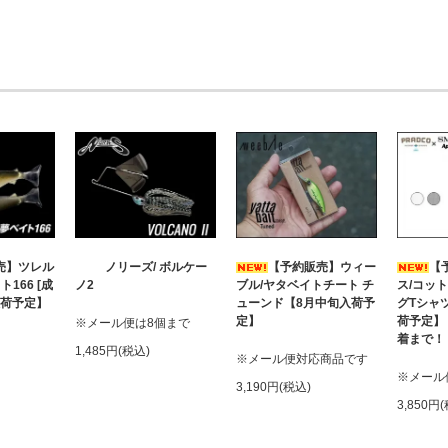
売】ツレル
ノリーズ/ ボルケー
【予約販売】ウィー
【
166 [成
ノ2
ブル/ヤタベイトチート チ
ス/コッ
入荷予定】
ューンド【8月中旬入荷予
グTシャツ
定】
荷予定】
※メール便は8個まで
着まで！
1,485円(税込)
※メール便対応商品です
※メール
3,190円(税込)
3,850円