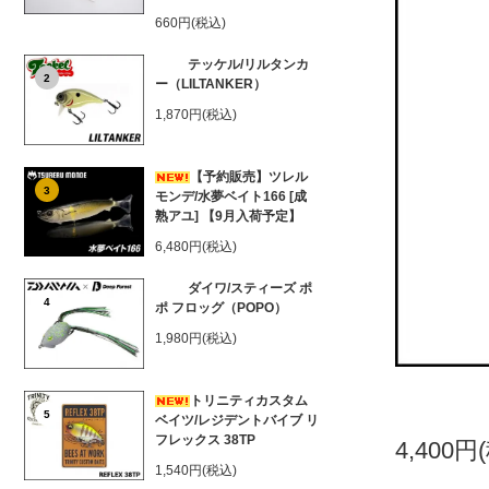
660円(税込)
テッケル/リルタンカ
2
ー（LILTANKER）
1,870円(税込)
【予約販売】ツレル
3
モンデ/水夢ベイト166 [成
熟アユ] 【9月入荷予定】
6,480円(税込)
ダイワ/スティーズ ポ
4
ポ フロッグ（POPO）
1,980円(税込)
トリニティカスタム
5
ベイツ/レジデントバイブ リ
フレックス 38TP
4,400円
1,540円(税込)