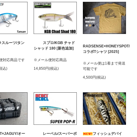
ラスルーツ/タン
スプロ/KGB チャド
RADSENSE×HONEYSPOT/
シャッド 180 [新色追加]
コラボTシャツ [2025]
便対応商品です
※メール便対応商品
※メール便は1着まで発送
(税込)
14,850円(税込)
可能です
4,500円(税込)
T×JAGUY/オー
レーベル/スーパーポ
フィッシュデバイ