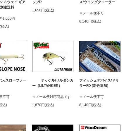
ン ３ウェイ ギア
ップR
ス/ウイングクローラー
※別途送料
1,650円(税込)
※メール便不可
1,000円
8,140円(税込)
円(税込)
ドン/スロープノー
テッケル/リルタンカ
フィッシュデバイス/ドリ
ー（LILTANKER）
ラーFD [新色追加]
便不可
※メール便対応商品です
※メール便不可
(税込)
1,870円(税込)
8,140円(税込)