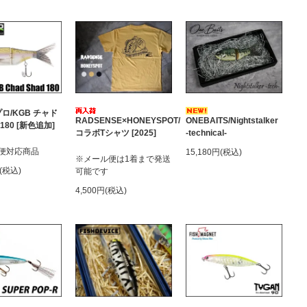
ロ/KGB チャド
RADSENSE×HONEYSPOT/
ONEBAITS/Nightstalker
180 [新色追加]
コラボTシャツ [2025]
-technical-
便対応商品
15,180円(税込)
※メール便は1着まで発送
円(税込)
可能です
4,500円(税込)