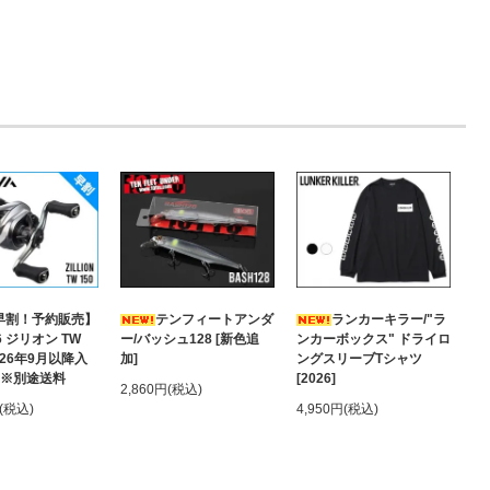
早割！予約販売】
テンフィートアンダ
ランカーキラー/"ラ
6 ジリオン TW
ー/バッシュ128 [新色追
ンカーボックス" ドライロ
2026年9月以降入
加]
ングスリーブTシャツ
 ※別途送料
[2026]
2,860円(税込)
円(税込)
4,950円(税込)