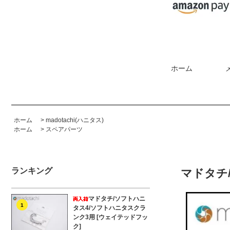
ホーム
ホーム
>
madotachi(ハニタス)
ホーム
>
スペアパーツ
ランキング
マドタチ
マドタチ/ソフトハニ
1
タス4/ソフトハニタスクラ
ンク3用 [ウェイテッドフッ
ク]