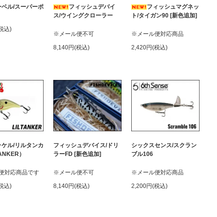
ーベル/スーパーポ
フィッシュデバイ
フィッシュマグネッ
ス/ウイングクローラー
ト/タイガン90 [新色追加]
(税込)
※メール便不可
※メール便対応商品
8,140円(税込)
2,420円(税込)
ッケル/リルタンカ
フィッシュデバイス/ドリ
シックスセンス/スクラン
ANKER）
ラーFD [新色追加]
ブル106
便対応商品です
※メール便不可
※メール便対応商品
(税込)
8,140円(税込)
2,200円(税込)