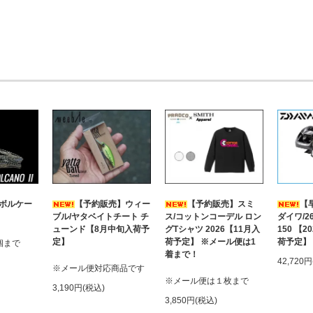
 ボルケー
【予約販売】ウィー
【予約販売】スミ
【
ブル/ヤタベイトチート チ
ス/コットンコーデル ロン
ダイワ/2
ューンド【8月中旬入荷予
グTシャツ 2026【11月入
150 【
定】
荷予定】 ※メール便は1
荷予定】
個まで
着まで！
42,720
※メール便対応商品です
※メール便は１枚まで
3,190円(税込)
3,850円(税込)