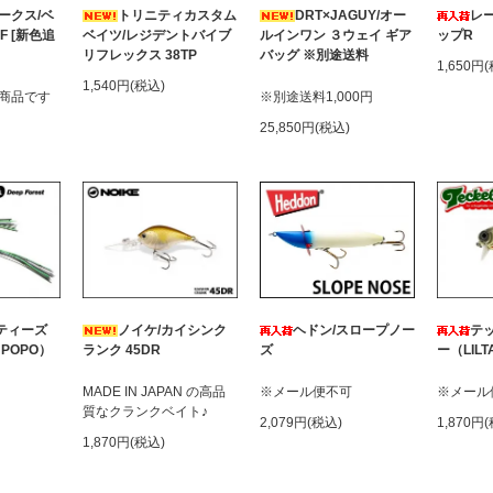
ークス/ベ
トリニティカスタム
DRT×JAGUY/オー
レ
F [新色追
ベイツ/レジデントバイブ
ルインワン ３ウェイ ギア
ップR
リフレックス 38TP
バッグ ※別途送料
1,650円
1,540円(税込)
商品です
※別途送料1,000円
25,850円(税込)
ティーズ
ノイケ/カイシンク
ヘドン/スロープノー
テ
POPO）
ランク 45DR
ズ
ー（LILT
MADE IN JAPAN の高品
※メール便不可
※メール
質なクランクベイト♪
2,079円(税込)
1,870円
1,870円(税込)