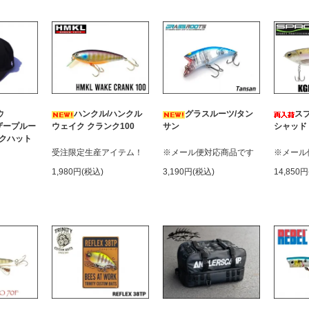
ウ
ハンクル/ハンクル
グラスルーツ/タン
スプ
ェザープルー
ウェイク クランク100
サン
シャッド 
クハット
受注限定生産アイテム！
※メール便対応商品です
※メール
1,980円(税込)
3,190円(税込)
14,850