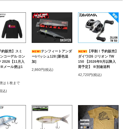
予約販売】スミ
テンフィートアンダ
【早割！予約販売】
トンコーデル ロン
ー/バッシュ128 [新色追
ダイワ/26 ジリオン TW
 2026【11月入
加]
150 【2026年9月以降入
 ※メール便は1
荷予定】 ※別途送料
2,860円(税込)
42,720円(税込)
便は１枚まで
(税込)