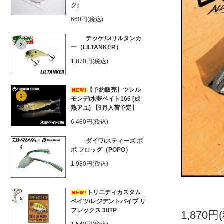
ク]
660円(税込)
テッケル/リルタンカ
2
ー（LILTANKER）
1,870円(税込)
【予約販売】ツレル
3
モンデ/水夢ベイト166 [成
熟アユ] 【9月入荷予定】
6,480円(税込)
ダイワ/スティーズ ポ
4
ポ フロッグ（POPO）
1,980円(税込)
トリニティカスタム
5
ベイツ/レジデントバイブ リ
フレックス 38TP
1,870円