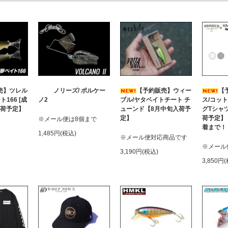
売】ツレル
ノリーズ/ ボルケー
【予約販売】ウィー
【
166 [成
ノ2
ブル/ヤタベイトチート チ
ス/コッ
入荷予定】
ューンド【8月中旬入荷予
グTシャツ
定】
荷予定】
※メール便は8個まで
着まで！
1,485円(税込)
※メール便対応商品です
※メール
3,190円(税込)
3,850円