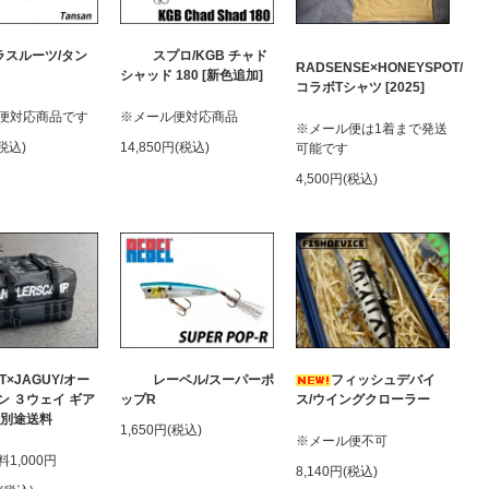
ラスルーツ/タン
スプロ/KGB チャド
RADSENSE×HONEYSPOT/
シャッド 180 [新色追加]
コラボTシャツ [2025]
便対応商品です
※メール便対応商品
※メール便は1着まで発送
(税込)
14,850円(税込)
可能です
4,500円(税込)
T×JAGUY/オー
レーベル/スーパーポ
フィッシュデバイ
ン ３ウェイ ギア
ップR
ス/ウイングクローラー
※別途送料
1,650円(税込)
※メール便不可
1,000円
8,140円(税込)