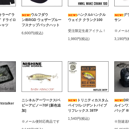
ラー/"ラ
ウルフダウ
ハンクル/ハンクル
グ
" ドライロ
ン/BRGD ウェザープルー
ウェイク クランク100
サン
シャツ
フスナップバックハット
受注限定生産アイテム！
※メール
6,600円(税込)
1,980円(税込)
3,190円
ニシネルアーワークス/ベ
トリニティカスタム
DR
tstalker
ビーアビノー70F [新色追
ベイツ/レジデントバイブ
ルインワ
加]
リフレックス 38TP
バッグ 
1,540円(税込)
※メール便対応商品です
※別途送料