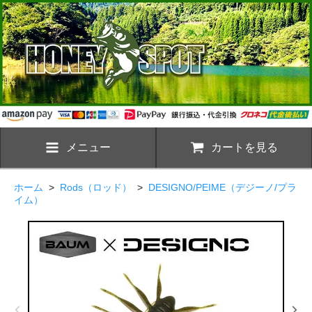
メニュー
カートを見る
ホーム
>
Rods（ロッド）
>
DESIGNO/PEIME（デジーノ/プラ
イム）