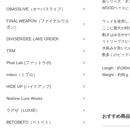
新シリーズ「ネ
WOODベース
OBASSLIVE（オーバスライブ）
FINAL WEAPON（ファイナルウエ
ウッドを使用し
ポン）
ここに最大の特
動きはゆるやか
DIVISER/DEE LAKE ORDER
リトリーブスピ
水絡みが良いた
TRM
数多くのビッグ
Phat Lab (ファットラボ)
Length：約180
mibro（ミブロ）
Weight：約85ｇ
HIDE UP (ハイドアップ)
Nishine Lure Works
ラグゼ（LUXXE）
おすすめ商品
BETOBETO（ベトベト）