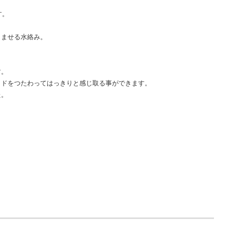
す。
こませる水絡み。
す。
ッドをつたわってはっきりと感じ取る事ができます。
た。