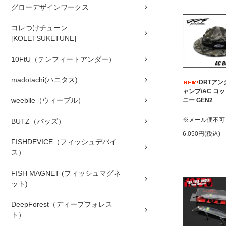
グローデザインワークス
コレつけチューン
[KOLETSUKETUNE]
10FtU（テンフィートアンダー）
madotachi(ハニタス)
DRTア
ャンプ/AC コ
weeblle（ウィーブル）
ニー GEN2
※メール便不可
BUTZ（バッズ）
6,050円(税込)
FISHDEVICE（フィッシュデバイ
ス）
FISH MAGNET (フィッシュマグネ
ット)
DeepForest（ディープフォレス
ト）