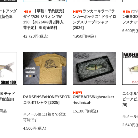
ートアンダ
【早割！予約販売】
ランカーキラー/"ラ
ウ
 [新色追
ダイワ/26 ジリオン TW
ンカーボックス" ドライロ
ン/BRG
150 【2026年9月以降入
ングスリーブTシャツ
フスナッ
荷予定】 ※別途送料
[2026]
6,600円
42,720円(税込)
4,950円(税込)
GB チャド
ニシネル
RADSENSE×HONEYSPOT/
ONEBAITS/Nightstalker
[新色追加]
ビーアビノ
コラボTシャツ [2025]
-technical-
加]
商品
15,180円(税込)
※メール便は1着まで発送
※メール
可能です
2,640円
4,500円(税込)