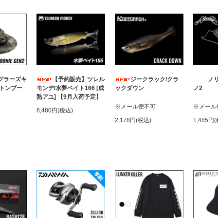
ングラーズキ
【予約販売】ツレル
ジークラック/クラ
ノリ
ットンブー
モンデ/水夢ベイト166 [成
ックダウン
ノ2
熟アユ] 【9月入荷予定】
※メール便不可
※メール
6,480円(税込)
2,178円(税込)
1,485円