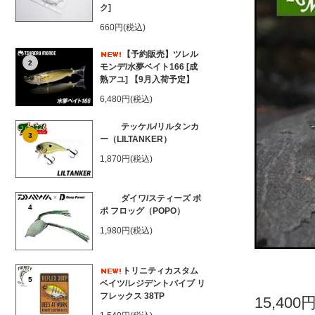
ク]
660円(税込)
【予約販売】ツレル
2
モンデ/水夢ベイト166 [成
熟アユ] 【9月入荷予定】
6,480円(税込)
テッケル/リルタンカ
3
ー（LILTANKER）
1,870円(税込)
ダイワ/スティーズ ポ
4
ポ フロッグ（POPO）
1,980円(税込)
トリニティカスタム
5
ベイツ/レジデントバイブ リ
フレックス 38TP
15,400