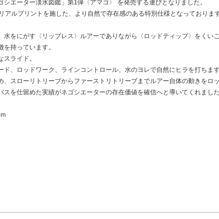
ゴシエーター淡水図鑑」第1弾〈アマゴ〉 を発売する運びとなりました。
にリアルプリントを施した、より自然で存在感のある特別仕様となっておりま
、水をにがす〈リップレス〉ルアーでありながら〈ロッドティップ〉をくい
徴を持っています。
なスライド。
ード、ロッドワーク、ラインコントロール、水のヨレで自然にヒラを打ちま
め、スローリトリーブからファーストリトリーブまでルアー自体の動きをロ
バスを仕留めた実績がネゴシエーターの存在価値を確信へと導いてくれまし
mm