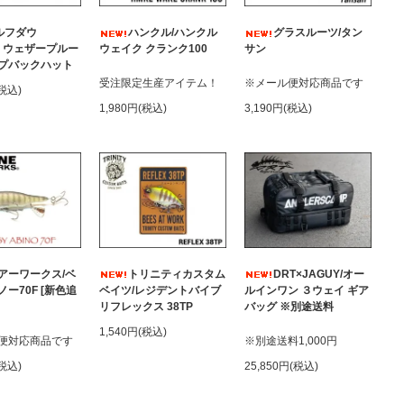
ルフダウ
ハンクル/ハンクル
グラスルーツ/タン
D ウェザープルー
ウェイク クランク100
サン
プバックハット
受注限定生産アイテム！
※メール便対応商品です
(税込)
1,980円(税込)
3,190円(税込)
アーワークス/ベ
トリニティカスタム
DRT×JAGUY/オー
ー70F [新色追
ベイツ/レジデントバイブ
ルインワン ３ウェイ ギア
リフレックス 38TP
バッグ ※別途送料
1,540円(税込)
便対応商品です
※別途送料1,000円
(税込)
25,850円(税込)