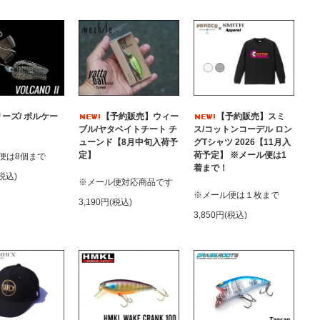
ーズ/ ボルケー
【予約販売】ウィー
【予約販売】スミ
ブル/ヤタベイトチート チ
ス/コットンコーデル ロン
ューンド【8月中旬入荷予
グTシャツ 2026【11月入
定】
荷予定】 ※メール便は1
便は8個まで
着まで！
(税込)
※メール便対応商品です
※メール便は１枚まで
3,190円(税込)
3,850円(税込)