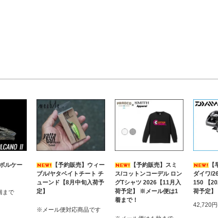
 ボルケー
【予約販売】ウィー
【予約販売】スミ
【
ブル/ヤタベイトチート チ
ス/コットンコーデル ロン
ダイワ/2
ューンド【8月中旬入荷予
グTシャツ 2026【11月入
150 【
定】
荷予定】 ※メール便は1
荷予定】
個まで
着まで！
42,720
※メール便対応商品です