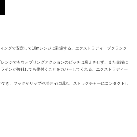
ティングで安定して10mレンジに到達する、エクストラディープクランク
ープレンジでもウォブリングアクションのピッチは衰えさせず、また先端に
にラインが接触しても傷付くことをカバーしてくれる、エクストラディー
とができ、フックがリップやボディに隠れ、ストラクチャーにコンタクトし