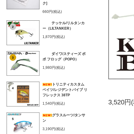
ク]
660円(税込)
テッケル/リルタンカ
2
ー（LILTANKER）
1,870円(税込)
ダイワ/スティーズ ポ
3
ポ フロッグ（POPO）
1,980円(税込)
トリニティカスタム
4
ベイツ/レジデントバイブ リ
フレックス 38TP
3,520円
1,540円(税込)
グラスルーツ/タンサ
5
ン
3,190円(税込)