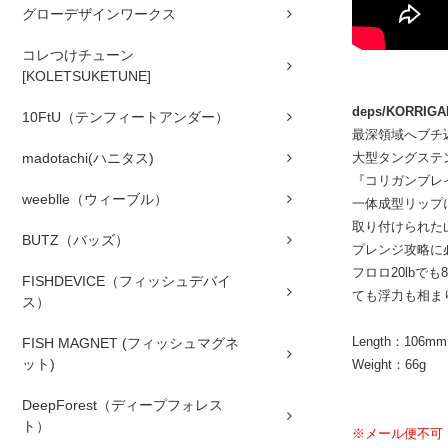
グローデザインワークス
コレつけチューン
[KOLETSUKETUNE]
deps/KORRIGA
10FtU（テンフィートアンダー）
最深領域へブチ
madotachi(ハニタス)
大型タングステ
『コリガンブレイ
weeblle（ウィーブル）
一体成型リップ
取り付けられた
BUTZ（バッズ）
プレンジ攻略に
フロロ20lb
FISHDEVICE（フィッシュデバイ
ても浮力も相ま
ス）
Length：106mm
FISH MAGNET (フィッシュマグネ
ット)
Weight：66g
DeepForest（ディープフォレス
ト）
※メール便不可