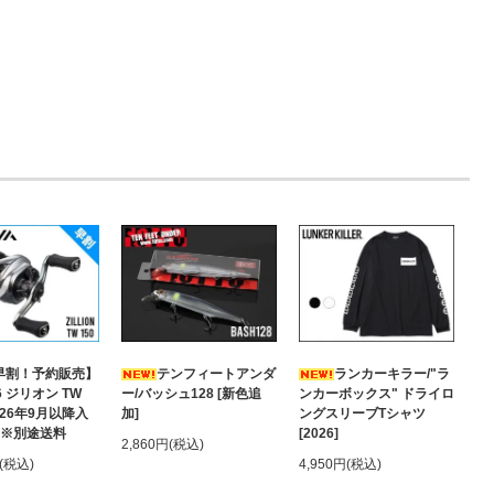
早割！予約販売】
テンフィートアンダ
ランカーキラー/"ラ
6 ジリオン TW
ー/バッシュ128 [新色追
ンカーボックス" ドライロ
2026年9月以降入
加]
ングスリーブTシャツ
 ※別途送料
[2026]
2,860円(税込)
円(税込)
4,950円(税込)