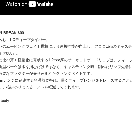
N BREAK 800
込む、EXディープダイバー。
ンのムービングウェイト搭載により遠投性能が向上し、フロロ16lbのキャス
ク800』。
に比べ薄く軽量化に貢献する1.2mm厚のサーキットボードリップは、ディ
山型パーツは水を掴むだけではなく、キャスティング時に削れたリップ先端
必要なファクターが盛り込まれたクランクベイトです。
でも8mレンジに到達する急潜航姿勢は、長くディープレンジをトレースするこ
り、根掛かりによるロストを軽減してくれます。
 body