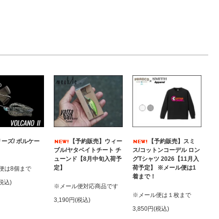
ーズ/ ボルケー
【予約販売】ウィー
【予約販売】スミ
ブル/ヤタベイトチート チ
ス/コットンコーデル ロン
ューンド【8月中旬入荷予
グTシャツ 2026【11月入
定】
荷予定】 ※メール便は1
便は8個まで
着まで！
(税込)
※メール便対応商品です
※メール便は１枚まで
3,190円(税込)
3,850円(税込)