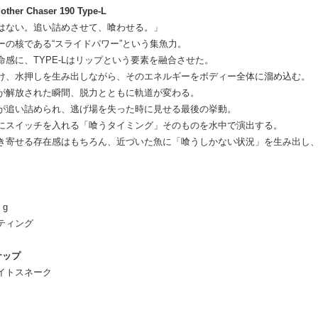
ther Chaser 190 Type-L
はない。追い詰めさせて、喰わせる。」
ーの核である“スライドパワー”という集魚力。
命感に、TYPE-Lはリップという要素を融合させた。
け、水押しを生み出しながら、そのエネルギーをボディー全体に溜め込む。
が解放された瞬間、脱力とともに軌道が変わる。
が追い詰められ、逃げ場を失った時に見せる最後の挙動。
にスイッチを入れる「喰うタイミング」そのものを水中で演出する。
き寄せる存在感はもちろん、近づいた魚に「喰うしかない状況」を生み出し
 g
ティング
ナップ
イトスネーク