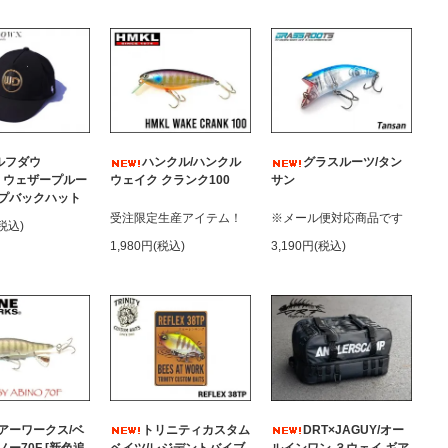
ルフダウ
ハンクル/ハンクル
グラスルーツ/タン
D ウェザープルー
ウェイク クランク100
サン
プバックハット
受注限定生産アイテム！
※メール便対応商品です
(税込)
1,980円(税込)
3,190円(税込)
アーワークス/ベ
トリニティカスタム
DRT×JAGUY/オー