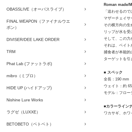
Roman made/Mo
OBASSLIVE（オーバスライブ）
「追わせるので
マザーチェイサ
FINAL WEAPON（ファイナルウエ
その横方向の生
ポン）
リップが水を受
そして、この力
DIVISER/DEE LAKE ORDER
それは、ベイト
TRM
捕食者が本能的
ターゲットを引
Phat Lab (ファットラボ)
■ スペック
mibro（ミブロ）
全長：190 mm
ウェイト：約 65
HIDE UP (ハイドアップ)
モデル：フロー
Nishine Lure Works
■カラーライン
ラグゼ（LUXXE）
ワカサギ、ホワ
BETOBETO（ベトベト）