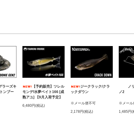
ングラーズキ
【予約販売】ツレル
ジークラック/クラ
ノリ
ットンブー
モンデ/水夢ベイト166 [成
ックダウン
ノ2
熟アユ] 【9月入荷予定】
※メール便不可
※メール
6,480円(税込)
2,178円(税込)
1,485円