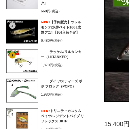
ク]
660円(税込)
【予約販売】ツレル
2
モンデ/水夢ベイト166 [成
熟アユ] 【9月入荷予定】
6,480円(税込)
テッケル/リルタンカ
3
ー（LILTANKER）
1,870円(税込)
ダイワ/スティーズ ポ
4
ポ フロッグ（POPO）
1,980円(税込)
トリニティカスタム
5
ベイツ/レジデントバイブ リ
フレックス 38TP
15,400