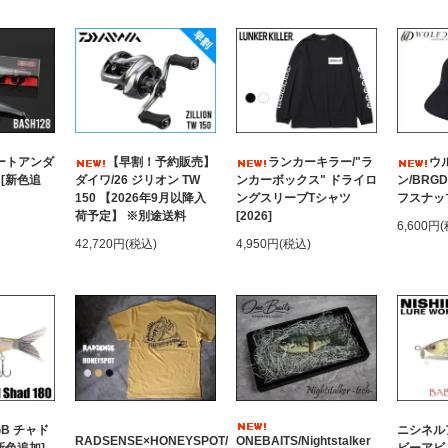
ートアンダ
【早割！予約販売】
ランカーキラー/"ラ
ウ
 [新色追
ダイワ/26 ジリオン TW
ンカーボックス" ドライロ
ン/BRG
150 【2026年9月以降入
ングスリーブTシャツ
フスナッ
荷予定】 ※別途送料
[2026]
6,600円
42,720円(税込)
4,950円(税込)
GB チャド
ニシネル
RADSENSE×HONEYSPOT/
ONEBAITS/Nightstalker