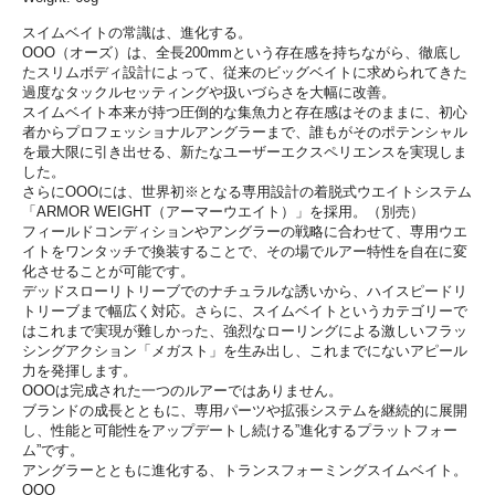
スイムベイトの常識は、進化する。
OOO（オーズ）は、全長200mmという存在感を持ちながら、徹底し
たスリムボディ設計によって、従来のビッグベイトに求められてきた
過度なタックルセッティングや扱いづらさを大幅に改善。
スイムベイト本来が持つ圧倒的な集魚力と存在感はそのままに、初心
者からプロフェッショナルアングラーまで、誰もがそのポテンシャル
を最大限に引き出せる、新たなユーザーエクスペリエンスを実現しま
した。
さらにOOOには、世界初※となる専用設計の着脱式ウエイトシステム
「ARMOR WEIGHT（アーマーウエイト）」を採用。（別売）
フィールドコンディションやアングラーの戦略に合わせて、専用ウエ
イトをワンタッチで換装することで、その場でルアー特性を自在に変
化させることが可能です。
デッドスローリトリーブでのナチュラルな誘いから、ハイスピードリ
トリーブまで幅広く対応。さらに、スイムベイトというカテゴリーで
はこれまで実現が難しかった、強烈なローリングによる激しいフラッ
シングアクション「メガスト」を生み出し、これまでにないアピール
力を発揮します。
OOOは完成された一つのルアーではありません。
ブランドの成長とともに、専用パーツや拡張システムを継続的に展開
し、性能と可能性をアップデートし続ける”進化するプラットフォー
ム”です。
アングラーとともに進化する、トランスフォーミングスイムベイト。
OOO