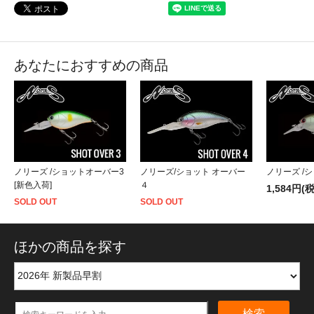
あなたにおすすめの商品
ノリーズ /ショットオーバー3
ノリーズ/ショット オーバー
ノリーズ /
[新色入荷]
４
1,584円(
SOLD OUT
SOLD OUT
ほかの商品を探す
検索