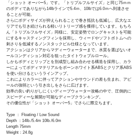
「ショット オーバー5」です。「トリプルフルサイズ」と同じ75ｍｍ
のボディでありながら14lbラインで5.4ｍ、10lbでは6.0ｍへ到達させ
ることが可能。
さらにボディサイズが抑えられることで巻き抵抗も低減し、広大なエ
リアでも引き続けられる軽いリトリーブ感を獲得しています。もちろ
ん「トリプルフルサイズ」同様に、安定姿勢でロングキャストを可能
にするキャスティングフィンを採用し、ウィードやソフトボトムへの
刺さりを低減するノンスタックビル仕様となっています。
アクションはクリアからマディーウォーターまで、水質を選ばないオ
ールコンディション対応を狙ったタイトウォブルロール。
しかもボディとリップとを別成型し組み合わせる構造を採用し、カラ
ーによってボディマテリアルをボーンホワイト系ABSとクリア系ABS
を使い分けるというラインアップ。
これによりカラーに伴ってアクションやサウンドの差も生まれ、アピ
ールの強弱という引き出しをさらに広げます。
効率の良い釣りがしにくいディープウォーター攻略の中で、圧倒的に
スピーディーな展開が可能なディープクランキング。
その優位性が「ショット オーバー5」でさらに際立ちます。
Type ： Floating / Low Sound
Depth ：14lb./5.4m 10lb./6.0m
Length 75mm
Weight：24.8g