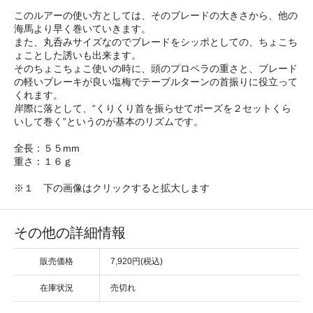
このルアーの使い方としては、そのブレードの大きさから、他の
海馬より早く巻いていきます。
また、丸呑みサイズなのでブレードをシッポとしての、ちょこち
ょことした誘いも出来ます。
そのちょこちょこ使いの時に、頭のプロペラの重さと、ブレード
の軽いブレーキが良い塩梅でテーブルターンの首振りに役立って
くれます。
岸際に落として、“くりくり首を振らせてポーズを２セットくら
いして巻く”というのが基本のリズムです。
全長：５５mm
重さ：１６ｇ
※１ 下の画像はクリックすると拡大します
その他の詳細情報
販売価格
7,920円(税込)
在庫状況
売切れ