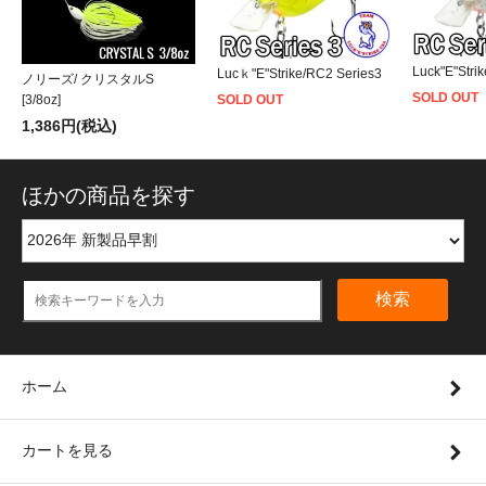
Luck"E"Stri
Lucｋ"E"Strike/RC2 Series3
ノリーズ/ クリスタルS
SOLD OUT
SOLD OUT
[3/8oz]
1,386円(税込)
ほかの商品を探す
検索
ホーム
カートを見る