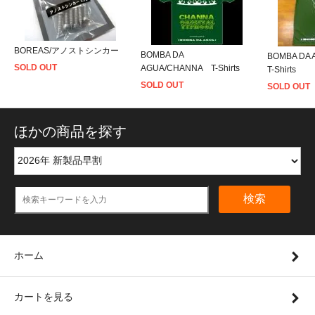
BOREAS/アノストシンカー
BOMBA DA
BOMBA DA 
SOLD OUT
AGUA/CHANNA T-Shirts
T-Shirts
SOLD OUT
SOLD OUT
ほかの商品を探す
検索
ホーム
カートを見る