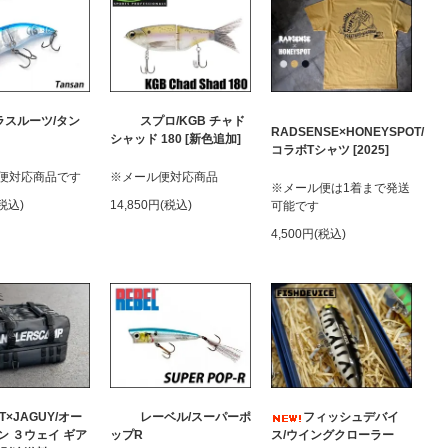
ラスルーツ/タン
スプロ/KGB チャド
RADSENSE×HONEYSPOT/
シャッド 180 [新色追加]
コラボTシャツ [2025]
便対応商品です
※メール便対応商品
※メール便は1着まで発送
(税込)
14,850円(税込)
可能です
4,500円(税込)
T×JAGUY/オー
レーベル/スーパーポ
フィッシュデバイ
ン ３ウェイ ギア
ップR
ス/ウイングクローラー