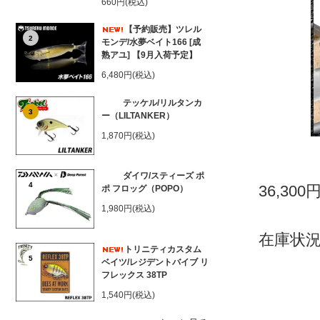
660円(税込)
【予約販売】ツレル
2
モンデ/水夢ベイト166 [成
熟アユ] 【9月入荷予定】
6,480円(税込)
テッケル/リルタンカ
3
ー（LILTANKER）
1,870円(税込)
ダイワ/スティーズ ポ
4
36,300
ポ フロッグ（POPO）
1,980円(税込)
在庫状況
トリニティカスタム
5
ベイツ/レジデントバイブ リ
フレックス 38TP
1,540円(税込)