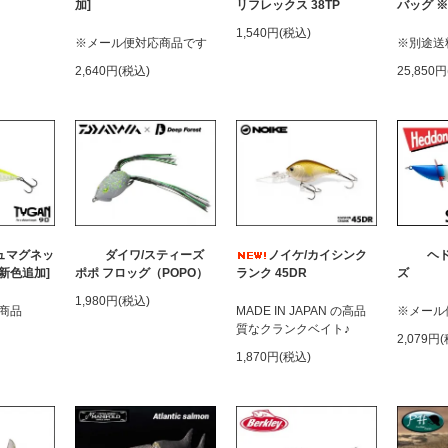
加]
リフレックス 38TP
バッグ 
1,540円(税込)
※メール便対応商品です
※別途送料
2,640円(税込)
25,850
ュマグネッ
ダイワ/スティーズ
ノイケ/カイシンク
ヘ
[新色追加]
ポポ フロッグ（POPO）
ランク 45DR
ズ
1,980円(税込)
商品
MADE IN JAPAN の高品
※メール
質なクランクベイト♪
2,079円
1,870円(税込)