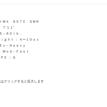
 ＩＭＸ ９５７Ｃ ＳＷＲ
 ７’１１”
２５－６０ｌｂ．
ｉｇｈｔ ： ４ー１０ｏｚ
 Ｅｘ－Ｈｅａｖｙ
： Ｍｏｄ－Ｆａｓｔ
ＰＥ ： Ｇ
き
像はクリックすると拡大します