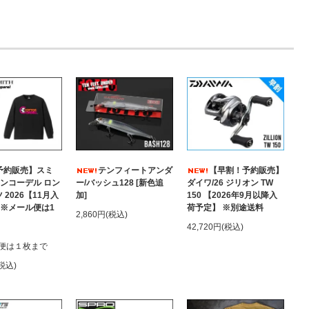
予約販売】スミ
テンフィートアンダ
【早割！予約販売】
トンコーデル ロン
ー/バッシュ128 [新色追
ダイワ/26 ジリオン TW
 2026【11月入
加]
150 【2026年9月以降入
 ※メール便は1
荷予定】 ※別途送料
2,860円(税込)
42,720円(税込)
便は１枚まで
(税込)