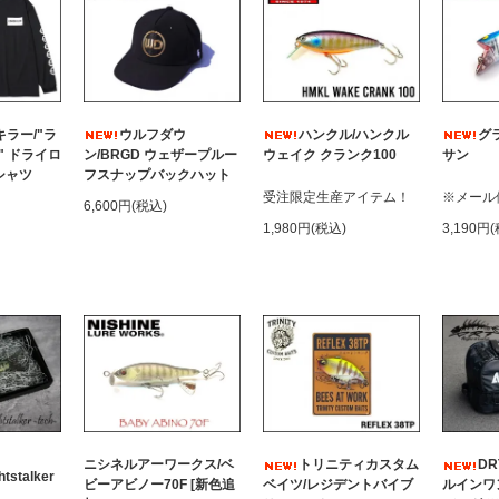
ラー/"ラ
ウルフダウ
ハンクル/ハンクル
グ
" ドライロ
ン/BRGD ウェザープルー
ウェイク クランク100
サン
シャツ
フスナップバックハット
受注限定生産アイテム！
※メール
6,600円(税込)
1,980円(税込)
3,190円
ニシネルアーワークス/ベ
トリニティカスタム
DR
tstalker
ビーアビノー70F [新色追
ベイツ/レジデントバイブ
ルインワ