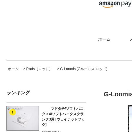
ホーム
ホーム
>
Rods（ロッド）
>
G-Loomis (Gルーミス ロッド)
ランキング
G-Loomi
マドタチ/ソフトハニ
1
タス4/ソフトハニタスクラ
ンク3用 [ウェイテッドフッ
ク]