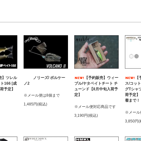
売】ツレル
ノリーズ/ ボルケー
【予約販売】ウィー
【
166 [成
ノ2
ブル/ヤタベイトチート チ
ス/コッ
入荷予定】
ューンド【8月中旬入荷予
グTシャツ
定】
荷予定】
※メール便は8個まで
着まで！
1,485円(税込)
※メール便対応商品です
※メール
3,190円(税込)
3,850円