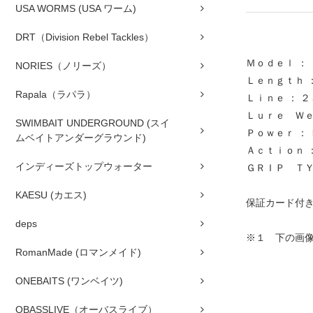
USA WORMS (USA ワーム)
DRT（Division Rebel Tackles）
Ｍｏｄｅｌ ：
NORIES（ノリーズ）
Ｌｅｎｇｔｈ ：
Rapala（ラパラ）
Ｌｉｎｅ ： 
Ｌｕｒｅ Ｗｅ
SWIMBAIT UNDERGROUND (スイ
Ｐｏｗｅｒ ：
ムベイトアンダーグラウンド)
Ａｃｔｉｏｎ 
インディーズトップウォーター
ＧＲＩＰ ＴＹ
KAESU (カエス)
保証カード付
deps
※１ 下の画
RomanMade (ロマンメイド)
ONEBAITS (ワンベイツ)
OBASSLIVE（オーバスライブ）