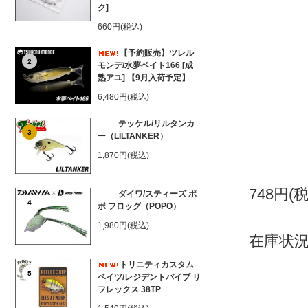
ク]
660円(税込)
【予約販売】ツレル
2
モンデ/水夢ベイト166 [成
熟アユ] 【9月入荷予定】
6,480円(税込)
テッケル/リルタンカ
3
ー（LILTANKER）
1,870円(税込)
748円(
ダイワ/スティーズ ポ
4
ポ フロッグ（POPO）
1,980円(税込)
在庫状況
トリニティカスタム
5
ベイツ/レジデントバイブ リ
フレックス 38TP