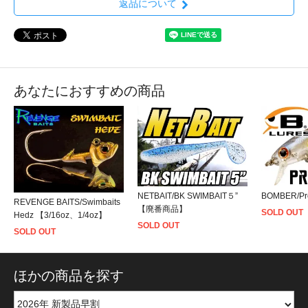
返品について
あなたにおすすめの商品
NETBAIT/BK SWIMBAIT５”
BOMBER/Pro
REVENGE BAITS/Swimbaits
【廃番商品】
SOLD OUT
Hedz 【3/16oz、1/4oz】
SOLD OUT
SOLD OUT
ほかの商品を探す