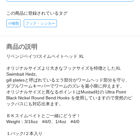
この商品に登録されているタグ
小物類
フック・シンカー
商品の説明
リベンジベイツ/スイムベイトヘッド XL
オリジナルサイズより大きなフックサイズを特徴としたXL
Swimbait Hedz。
gill platesと呼ばれているエラ部分がワームヘッド部分を守り、
ダブルワームキーパーでワームのズレを最小限に抑えます。
オリジナルサイズと異なるポイントはMustad社の Ultra Point
Black Nickel Round Bend Hooks を使用していますので突然のビ
ックバスにも対応出来ます。
ＢＫスイムベイトとご一緒にどうぞ！
Weight：3/16oz #4/0、1/4oz #4/0
１パック/２本入り