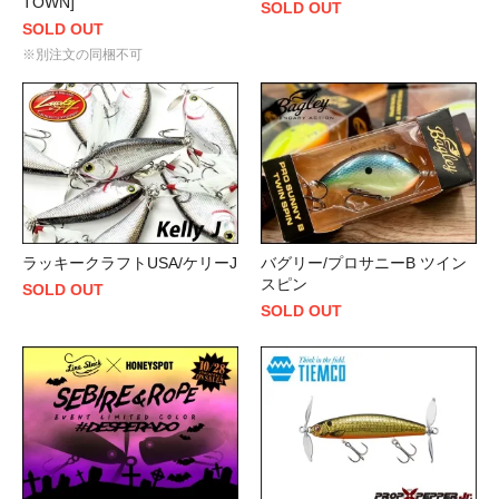
TOWN]
SOLD OUT
SOLD OUT
※別注文の同梱不可
ラッキークラフトUSA/ケリーJ
バグリー/プロサニーB ツイン
スピン
SOLD OUT
SOLD OUT