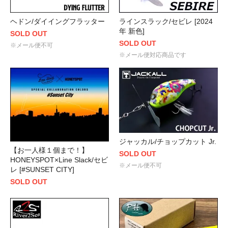
ヘドン/ダイイングフラッター
ラインスラック/セビレ [2024
年 新色]
SOLD OUT
SOLD OUT
※メール便不可
※メール便対応商品です
ジャッカル/チョップカット Jr.
【お一人様１個まで！】
SOLD OUT
HONEYSPOT×Line Slack/セビ
※メール便不可
レ [#SUNSET CITY]
SOLD OUT