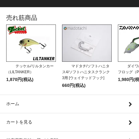
売れ筋商品
テッケル/リルタンカー
マドタチ/ソフトハニタ
ダイワ
（LILTANKER）
ス4/ソフトハニタスクランク
フロッグ（P
3用 [ウェイテッドフック]
1,870円(税込)
1,980円(
660円(税込)
ホーム
カートを見る