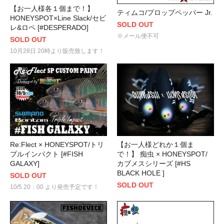
【お一人様各１個まで！】
ティムコ/プロップペッパー Jr.
HONEYSPOT×Line Slack/セビ
SOLD OUT
レ&ロペ [#DESPERADO]
※メール便不可
SOLD OUT
10月28日 20時より販売致します！
Re:Flect × HONEYSPOT/トリ
【お一人様どれか１個ま
プルインパクト [#FISH
で！】 痴虫 × HONEYSPOT/
GALAXY]
カブメスシリーズ [#HS
BLACK HOLE ]
SOLD OUT
SOLD OUT
10/5 20：00 より発売予定です！