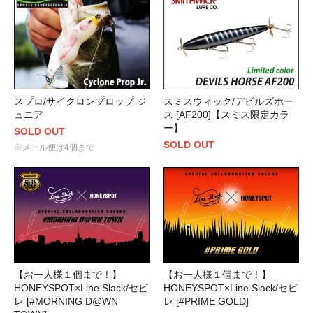
スプロ/サイクロンプロップ ジ
スミスウィック/デビルズホー
ュニア
ス [AF200]【スミス限定カラ
ー】
SOLD OUT
SOLD OUT
※メール便は4個まで
【お一人様１個まで！】
【お一人様１個まで！】
HONEYSPOT×Line Slack/セビ
HONEYSPOT×Line Slack/セビ
レ [#MORNING D@WN
レ [#PRIME GOLD]