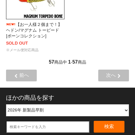
【お一人様２個まで！】
ヘドン/マグナム トーピード
[ボーンコレクション]
SOLD OUT
※メール便対応商品
57
1
57
商品中
-
商品
前へ
次へ
ほかの商品を探す
検索