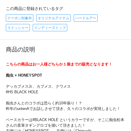
この商品に登録されているタグ
クーポン対象外
オリジナルアイテム
ハードルアー
スイッシャー
インディーズトップ
商品の説明
こちらの商品はお一人様どちらか１個までの販売となります！
痴虫 × HONEYSPOT
デッカブメスJr.、カブメス、クワメス
#HS BLACK HOLE
痴虫さんとのコラボは恐らく約10年振り！？
昨年のuntenAでお話しさせて頂き、久々のコラボが実現しました！
ベースカラーは#BLACK HOLE というカラーですが、そこに痴虫松本
さんの直筆タギングロゴを描いて頂きました！
左側には「HONEYSPOT」、右側には「Chimushi」