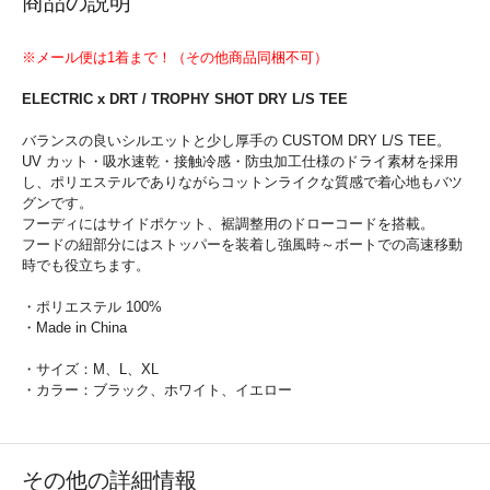
商品の説明
※メール便は1着まで！（その他商品同梱不可）
ELECTRIC x DRT / TROPHY SHOT DRY L/S TEE
バランスの良いシルエットと少し厚手の CUSTOM DRY L/S TEE。
UV カット・吸水速乾・接触冷感・防虫加工仕様のドライ素材を採用
し、ポリエステルでありながらコットンライクな質感で着心地もバツ
グンです。
フーディにはサイドポケット、裾調整用のドローコードを搭載。
フードの紐部分にはストッパーを装着し強風時～ボートでの高速移動
時でも役立ちます。
・ポリエステル 100%
・Made in China
・サイズ：M、L、XL
・カラー：ブラック、ホワイト、イエロー
その他の詳細情報